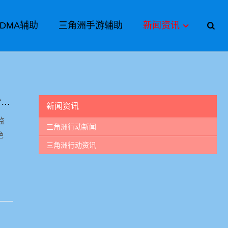
DMA辅助
三角洲手游辅助
新闻资讯
三角洲行动从“团三亿”到“刑满释放”：小团团携杨齐家南波万勇闯潮汐监狱，“坐牢”梗玩明白了
新闻资讯
监
三角洲行动新闻
绝
三角洲行动资讯