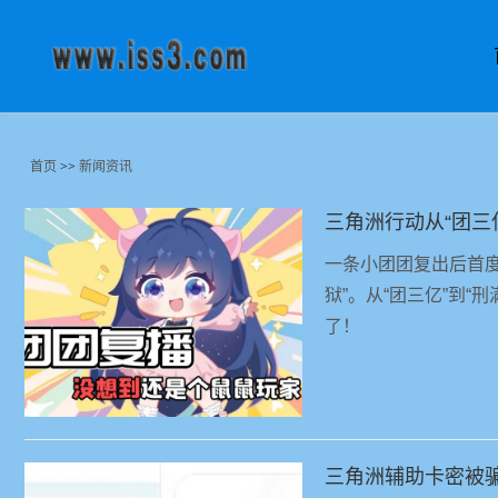
首页
>>
新闻资讯
一条小团团复出后首
狱”。从“团三亿”到
了！
三角洲辅助卡密被