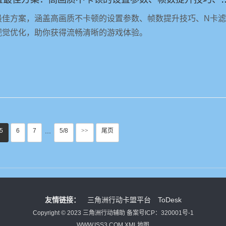
最佳方案，涵盖高画质不卡顿的设置参数、帧数提升技巧、N卡
视觉优化，助你获得流畅清晰的游戏体验。
5
6
7
5/8
>>
尾页
···
友情链接：
三角洲行动卡盟平台
ToDesk
Copyright © 2023 三角洲行动辅助
备案号ICP：320001号-1
WWW.ISS3.COM
XML地图