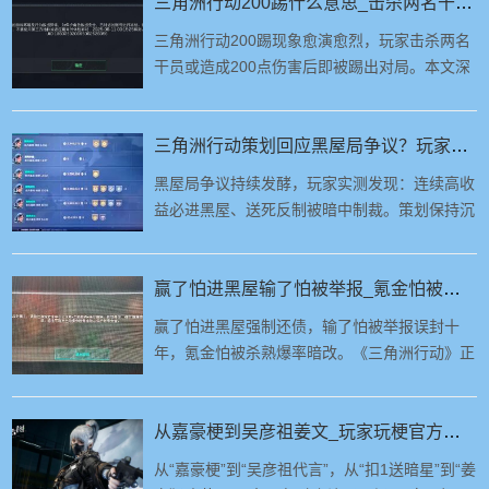
三角洲行动200踢什么意思_击杀两名干员被踢出对局_数据异常200伤害弹窗原因解析
三角洲行动200踢现象愈演愈烈，玩家击杀两名
干员或造成200点伤害后即被踢出对局。本文深
度解析账号标记与设备标记两大诱因，剖析异常
击杀、异地登录、电脑软改等触发机制，并提供
冷号、清理残留、系统环境排查等实测有效的解
三角洲行动策划回应黑屋局争议？玩家实测：经济调控实锤，普通玩家成牺牲品
决方案。
黑屋局争议持续发酵，玩家实测发现：连续高收
益必进黑屋、送死反制被暗中制裁。策划保持沉
默的背后，是一套精密的“经济调控”算法在运
行，而普通玩家正在成为这套系统的牺牲品。
赢了怕进黑屋输了怕被举报_氪金怕被杀熟_三角洲行动玩家正在被逼退坑
赢了怕进黑屋强制还债，输了怕被举报误封十
年，氪金怕被杀熟爆率暗改。《三角洲行动》正
在用一套失控的检测机制与经济系统，批量劝退
普通玩家，游戏生态面临严峻挑战。
从嘉豪梗到吴彦祖姜文_玩家玩梗官方买单_三角洲行动二创文化破圈
从“嘉豪梗”到“吴彦祖代言”，从“扣1送暗星”到“姜