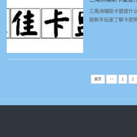
三角洲辅助卡盟是什
助新手玩家了解卡密
首页
<<
1
2