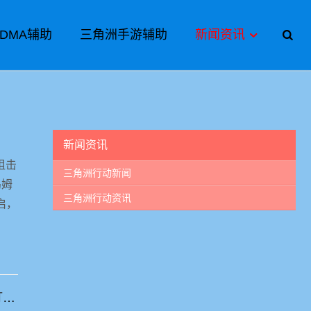
DMA辅助
三角洲手游辅助
新闻资讯
新闻资讯
狙击
三角洲行动新闻
乌姆
三角洲行动资讯
启，
三角洲行动潮汐监狱地图攻略：高难度地图通关技巧、钥匙卡位置、BOSS打法与撤离策略