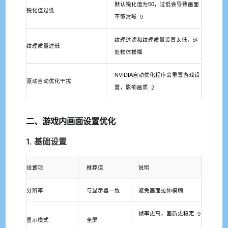
默认锐化值为50，过低会导致画面
锐化值过低
不够清晰
9
纹理过滤和纹理质量设置太低，远
纹理质量过低
处物体模糊
NVIDIA自动优化程序会重置游戏设
驱动自动优化干扰
置，影响画质
2
二、游戏内画面设置优化
1. 基础设置
设置项
推荐值
说明
分辨率
与显示器一致
避免画面拉伸模糊
帧率更高，画质更稳定
9
显示模式
全屏