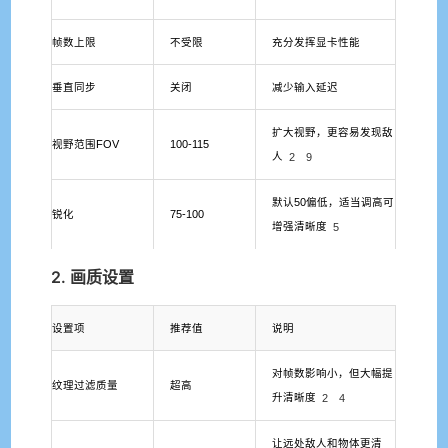
帧数上限
不受限
充分发挥显卡性能
垂直同步
关闭
减少输入延迟
扩大视野，更容易发现敌
视野范围FOV
100-115
人
2
9
默认50偏低，适当调高可
锐化
75-100
增强清晰度
5
2. 画质设置
设置项
推荐值
说明
对帧数影响小，但大幅提
纹理过滤质量
超高
升清晰度
2
4
让远处敌人和物体更清