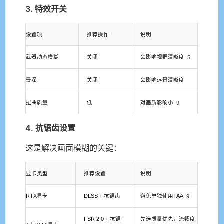
3. 特效开关
设置项
推荐操作
说明
武器动态模糊
关闭
会影响视野清晰度
5
景深
关闭
会影响远景清晰度
扭曲质量
低
对画质影响小
9
4. 抗锯齿设置
这是解决画面模糊的关键：
显卡类型
推荐设置
说明
RTX显卡
DLSS + 抗锯齿
避免单独使用TAA
9
FSR 2.0 + 抗锯
先选质量优先，流畅度