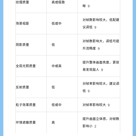
纹理质量
高或极致
晰
9
对帧数影响较大，低配建
场景视距
低或中
议调低
9
对帧数影响大，调低可提
阴影质量
低
升流畅度
9
提升整体画面亮度，更容
全局光照质量
中或高
易发现敌人
9
对帧率影响较大，建议调
反射质量
低
低
9
粒子效果质量
低或中
对帧率影响较大
9
提升画面立体感，对帧数
环境遮蔽质量
高
影响小
2