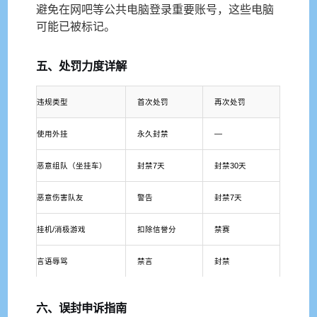
避免在网吧等公共电脑登录重要账号，这些电脑
可能已被标记。
五、处罚力度详解
违规类型
首次处罚
再次处罚
使用外挂
永久封禁
—
恶意组队（坐挂车）
封禁7天
封禁30天
恶意伤害队友
警告
封禁7天
挂机/消极游戏
扣除信誉分
禁赛
言语辱骂
禁言
封禁
六、误封申诉指南