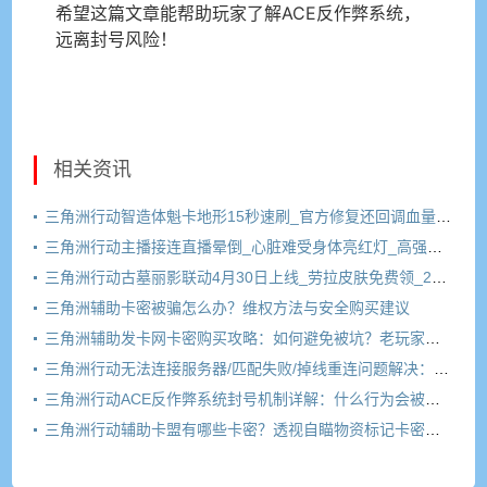
希望这篇文章能帮助玩家了解ACE反作弊系统，
远离封号风险！
相关资讯
三角洲行动智造体魁卡地形15秒速刷_官方修复还回调血量30%_玩家怒喷背刺
三角洲行动主播接连直播晕倒_心脏难受身体亮红灯_高强度玩法引担忧
三角洲行动古墓丽影联动4月30日上线_劳拉皮肤免费领_2600三角券福利攻略
三角洲辅助卡密被骗怎么办？维权方法与安全购买建议
三角洲辅助发卡网卡密购买攻略：如何避免被坑？老玩家经验分享
三角洲行动无法连接服务器/匹配失败/掉线重连问题解决：网络设置、DNS修改、加速器推荐
三角洲行动ACE反作弊系统封号机制详解：什么行为会被封？如何避免被误判为违规？
三角洲行动辅助卡盟有哪些卡密？透视自瞄物资标记卡密全解析