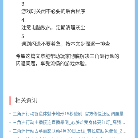
游戏时关闭不必要的后台程序
注意电脑散热，定期清理灰尘
遇到闪退不要着急，按本文步骤逐一排查
希望这篇文章能帮助玩家彻底解决三角洲行动的
闪退问题，享受流畅的游戏体验。
相关资讯
三角洲行动智造体魁卡地形15秒速刷_官方修复还回调血量30%_玩家怒喷背刺
三角洲行动主播接连直播晕倒_心脏难受身体亮红灯_高强度玩法引担忧
三角洲行动古墓丽影联动4月30日上线_劳拉皮肤免费领_2600三角券福利攻略