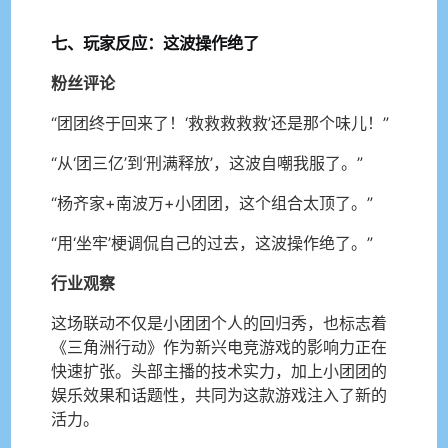
七、玩家反应：这波操作绝了
粉丝评论
“团团终于回来了！‘救救救救救’还是那个味儿！”
“从‘团三亿’到‘刑满释放’，这波自嘲我服了。”
“杨齐家+南波万+小团团，这个组合太顶了。”
“用‘坐牢’梗调侃自己的过去，这波操作绝了。”
行业观察
这场联动不仅是小团团个人的回归秀，也标志着
《三角洲行动》作为新兴电竞游戏的影响力正在
快速扩张。头部主播的技术实力，加上小团团的
娱乐效果和话题性，共同为这款游戏注入了新的
活力。