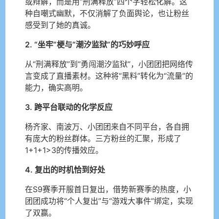
或辩解，而是用“刑满释放”四个字轻松化解。这
种自嘲式幽默，不仅消解了负面舆论，也让粉丝
感受到了她的真诚。
2. “坐牢”梗与“潮汐监狱”的巧妙呼应
从“刑满释放”到“勇闯潮汐监狱”，小团团把网络传
言变成了直播素材。这种将“黑料”转化为“流量”的
能力，确实高明。
3. 跨平台联动的化学反应
杨齐家、南波万、小团团来自不同平台，各自拥
有庞大的粉丝群体。三方粉丝的汇聚，形成了
1+1+1>3的传播效应。
4. 复出的时机恰到好处
在S9赛季开服首日复出，借势新赛季的热度，小
团团成功将“个人复出”与“游戏大事件”绑定，实现
了双赢。