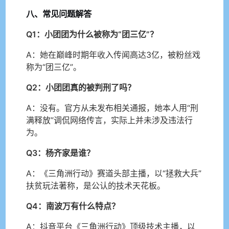
八、常见问题解答
Q1：小团团为什么被称为“团三亿”？
A：她在巅峰时期年收入传闻高达3亿，被粉丝戏
称为“团三亿”。
Q2：小团团真的被判刑了吗？
A：没有。官方从未发布相关通报，她本人用“刑
满释放”调侃网络传言，实际上并未涉及违法行
为。
Q3：杨齐家是谁？
A：《三角洲行动》赛道头部主播，以“拯救大兵”
扶贫玩法著称，是公认的技术天花板。
Q4：南波万有什么特点？
A：抖音平台《三角洲行动》顶级技术主播，以