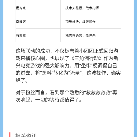
杨齐家
技术天花板，战术指挥
南波万
顶级枪法，极限操作
救救救
标志性语音，情怀杀
这场联动的成功，不仅标志着小团团正式回归游
戏直播核心圈，也展现了《三角洲行动》作为新
兴电竞游戏的强大影响力。用“坐牢”梗调侃自己
的过去，将“黑料”转化为“流量”，这波操作，确实
绝了。
对于粉丝而言，看到那个熟悉的“救救救救救”再
次响起，一切的等待都值得了。
相关资讯