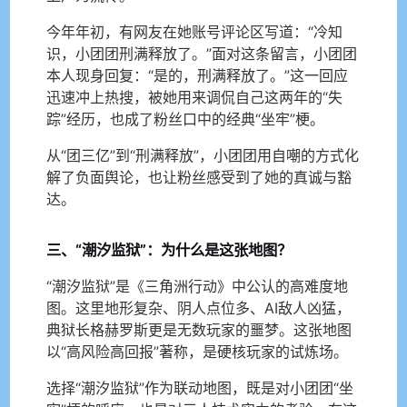
今年年初，有网友在她账号评论区写道：“冷知
识，小团团刑满释放了。”面对这条留言，小团团
本人现身回复：“是的，刑满释放了。”这一回应
迅速冲上热搜，被她用来调侃自己这两年的“失
踪”经历，也成了粉丝口中的经典“坐牢”梗。
从“团三亿”到“刑满释放”，小团团用自嘲的方式化
解了负面舆论，也让粉丝感受到了她的真诚与豁
达。
三、“潮汐监狱”：为什么是这张地图？
“潮汐监狱”是《三角洲行动》中公认的高难度地
图。这里地形复杂、阴人点位多、AI敌人凶猛，
典狱长格赫罗斯更是无数玩家的噩梦。这张地图
以“高风险高回报”著称，是硬核玩家的试炼场。
选择“潮汐监狱”作为联动地图，既是对小团团“坐