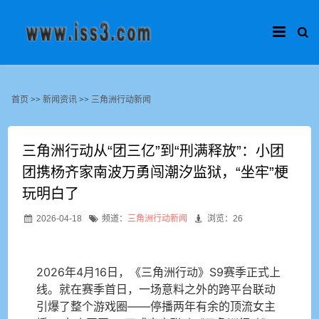
首页
>>
新闻资讯
>>
三角洲行动新闻
三角洲行动从“团三亿”到“刑满释放”：小团
团携杨齐家南波万勇闯潮汐监狱，“坐牢”梗
玩明白了
2026-04-18
频道：
三角洲行动新闻
浏览：26
2026年4月16日，《三角洲行动》S9赛季正式上
线。就在赛季首日，一场意料之外的跨平台联动
引爆了整个游戏圈——停播两年有余的顶流女主