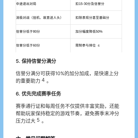
中途退出对局
扣15-30分及信誉分
消极对战（挂机、故意送人头）
扣除表现分甚至基础分
信誉分低于80分
加分幅度降低50%
信誉分低于60分
限制参与排位
4
5. 保持信誉分满分
信誉分满分可获得10%的加分加成，是快速上分
4
的重要助力
。
6. 优先完成赛季任务
赛季通行证和每周任务不仅提供丰富奖励，还能
帮助玩家保持稳定的游戏节奏，避免赛季末冲分
5
压力过大
。