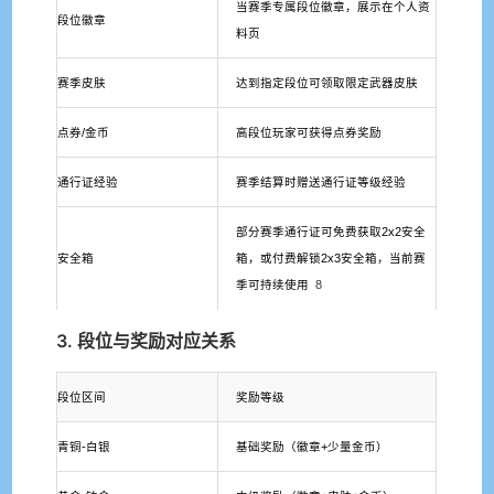
当赛季专属段位徽章，展示在个人资
段位徽章
料页
赛季皮肤
达到指定段位可领取限定武器皮肤
点券/金币
高段位玩家可获得点券奖励
通行证经验
赛季结算时赠送通行证等级经验
部分赛季通行证可免费获取2x2安全
安全箱
箱，或付费解锁2x3安全箱，当前赛
季可持续使用
8
3. 段位与奖励对应关系
段位区间
奖励等级
青铜-白银
基础奖励（徽章+少量金币）