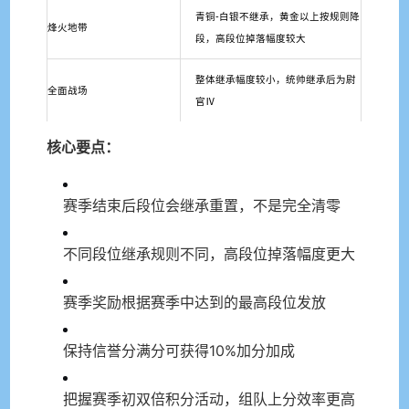
青铜-白银不继承，黄金以上按规则降
烽火地带
段，高段位掉落幅度较大
整体继承幅度较小，统帅继承后为尉
全面战场
官Ⅳ
核心要点：
赛季结束后段位会继承重置，不是完全清零
不同段位继承规则不同，高段位掉落幅度更大
赛季奖励根据赛季中达到的最高段位发放
保持信誉分满分可获得10%加分加成
把握赛季初双倍积分活动，组队上分效率更高