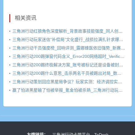
相关资讯
三角洲行动红狼角色深度解析_背景故事技能强度_同人创作文化
三角洲行动玩家迷信“补偿局”文化盛行_战损拉满扎针求爆率_三角洲成“电子老中医”重灾区
三角洲行动干员强度榜_回响评测_露娜蜂医依旧强势_新赛季上分推荐
三角洲行动200踢弹窗代码含义_Error200网络超时_VerificationFailed验证失败
三角洲行动200踢终极解决方案_账号被标记还是设备被封_冷号三天有用吗
三角洲行动200踢什么意思_击杀两名干员被踢出对局_数据异常200伤害弹窗原因解析
三角洲行动策划回应黑屋局争议？玩家实测：经济调控实锤，普通玩家成牺牲品
赢了怕进黑屋输了怕被举报_氪金怕被杀熟_三角洲行动玩家正在被逼退坑
友情链接：
三角洲行动卡盟平台
ToDesk