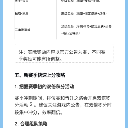
黄金-铂金
中级奖励（徽章+皮肤+金币）
钻石-黑鹰
高级奖励（徽章+限定皮肤+点券）
顶级奖励（专属称号+限定皮肤+点券
三角洲巅峰
+通行证等级）
注：实际奖励内容以官方公告为准，不同赛
季奖励可能有所调整。
五、新赛季快速上分攻略
1. 把握赛季初的双倍积分活动
赛季冲刺期间，排位赛和晋升之路会开启双倍积
5
分活动
。建议关注游戏内公告，在双倍积分时
段集中冲分，效率翻倍。
2. 合理组队策略