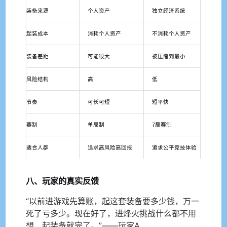
装备来源
个人资产
独立经济系统
起装成本
消耗个人资产
不消耗个人资产
装备差距
可能很大
被压缩到最小
风险结构
高
低
节奏
可长可短
短平快
赛制
单局制
7局赛制
适合人群
追求高风险高回报
追求公平竞技体验
八、玩家的真实反馈
“以前进游戏先算账，起这套装备要多少钱，万一
死了亏多少。现在好了，进烽火挑战什么都不用
想，起装备就完了。”——玩家A