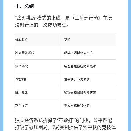
十、总结
“烽火挑战”模式的上线，是《三角洲行动》在玩
法创新上的一次成功尝试。
核心特点
说明
独立经济系统
起装不消耗个人资产
公平匹配
装备差距被压缩到最小
7局赛制
短平快，节奏紧凑
降压效果
猛攻哥和鼠鼠都能爽玩
新手友好
零成本练枪和体验
独立经济系统拆掉了“不敢打”的门槛，公平匹配
打破了碾压困局，7局赛制提供了短平快的竞技体