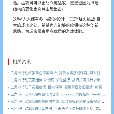
验。猛攻哥可以更尽兴地猛攻，鼠鼠也因为风险
结构的变化更愿意主动出击。
这种“人人都有参与感”的设计，正是“烽火挑战”最
大的成功之处。希望官方能够继续保持这种创新
思路，为玩家带来更多优质的游戏体验。
相关资讯
三角洲行动红狼角色深度解析_背景故事技能强度_同人创作文化
三角洲行动玩家迷信“补偿局”文化盛行_战损拉满扎针求爆率_三角洲成“电子老中医”重灾区
三角洲行动干员强度榜_回响评测_露娜蜂医依旧强势_新赛季上分推荐
三角洲行动200踢弹窗代码含义_Error200网络超时_VerificationFailed验证失败
三角洲行动200踢终极解决方案_账号被标记还是设备被封_冷号三天有用吗
三角洲行动200踢什么意思_击杀两名干员被踢出对局_数据异常200伤害弹窗原因解析