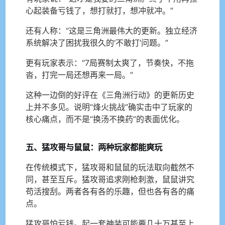
心起装备亏钱了，想打就打，想冲就冲。”
还有人称：“这是三角洲最伟大的更新。独立经济
系统解决了困扰我很久的‘不敢打’问题。”
更有玩家表示：“7局赛制太爽了，节奏快，不拖
沓，打完一局还想再来一局。”
这种一边倒的好评在《三角洲行动》的更新历史
上并不多见。说明“烽火挑战”确实击中了玩家的
核心痛点，而不是“换汤不换药”的表面优化。
五、猛攻哥与鼠鼠：两种玩家都能爽玩
在传统模式下，猛攻哥和鼠鼠的玩法取向截然不
同，甚至互斥。猛攻哥追求刚枪刺激，鼠鼠讲究
苟活搜刮。两者各有各的乐趣，但也各有各的痛
点。
猛攻哥怕亏钱。起一套神装可能要几十万甚至上