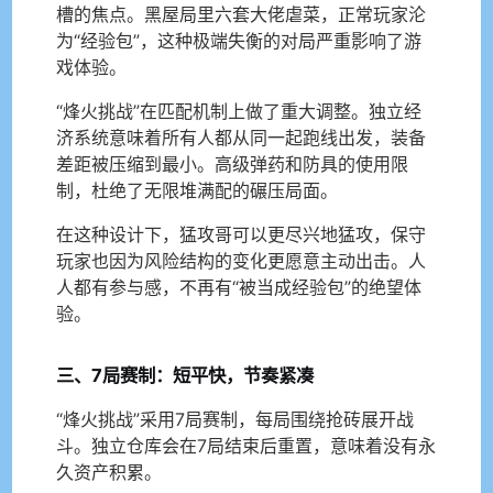
槽的焦点。黑屋局里六套大佬虐菜，正常玩家沦
为“经验包”，这种极端失衡的对局严重影响了游
戏体验。
“烽火挑战”在匹配机制上做了重大调整。独立经
济系统意味着所有人都从同一起跑线出发，装备
差距被压缩到最小。高级弹药和防具的使用限
制，杜绝了无限堆满配的碾压局面。
在这种设计下，猛攻哥可以更尽兴地猛攻，保守
玩家也因为风险结构的变化更愿意主动出击。人
人都有参与感，不再有“被当成经验包”的绝望体
验。
三、7局赛制：短平快，节奏紧凑
“烽火挑战”采用7局赛制，每局围绕抢砖展开战
斗。独立仓库会在7局结束后重置，意味着没有永
久资产积累。