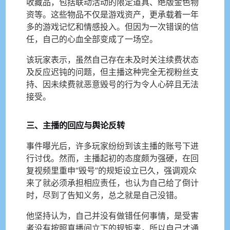
收藏品，包括联动活动的限定道具、绝版金色物
资等。这些物品不仅是游戏资产，更承载着一年
多的游戏记忆和情感投入。但因为一次错误的信
任，自己的心血全部变成了一场空。
该玩家表示，虽然自己存在未及时关注续费状态
及反应迟钝的问题，但主播这种完全无视粉丝支
持、因未续费就恶意毁号的行为令人心碎且无法
接受。
三、主播的回应与舆论反转
事件曝光后，许多玩家纷纷到该主播的账号下进
行讨伐。然而，主播起初的态度颇为强硬，在回
复视频里重申“毁号”的规矩设立已久，强调观众
来了就必须承担相应责任，也认为自己给了倒计
时，尽到了告知义务，总之就是自己没错。
他坚持认为，自己并没有做错任何事情，是受害
者没有按照直播间立下的规矩来，所以自己才通