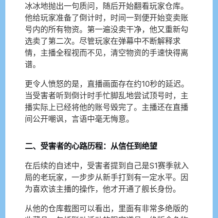
冰冰地抛出一句质问，随后开始翻看玩家仓库。
他给玩家准备了倒计时，时间一到便开始变卖账
号内的所有物资。第一遍没卖干净，他又重新勾
选卖了第二次。尽管玩家在弹幕中不断解释求
情，主播全程视而不见，清空物资的手速快得离
谱。
更令人愤怒的是，直播画面存在约10秒的延迟。
当受害者听到倒计时手忙脚乱地尝试顶号时，主
播实际上已经将他的账号毁完了。主播还在直播
间公开嘲讽，言语中毫无悔意。
二、受害者的心路历程：从信任到绝望
在后续的自述中，受害者提到自己是S1赛季就入
局的老玩家，一步步从新手打到有一定水平。因
为喜欢该主播的操作，他才开通了舰长身份。
从他的仓库截图可以看出，里面有非常多绝版的