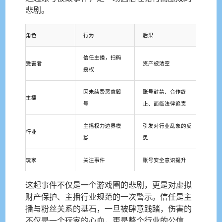
悲剧。
角色
行为
后果
信任主播，扫码
受害者
资产被清空
授权
因未续费恶意毁
账号封禁、合作终
主播
号
止、面临法律追责
主播权力边界模
引发对行业乱象的反
行业
糊
思
玩家
关注事件
账号安全意识提升
这起事件不仅是一个游戏圈的悲剧，更是对虚拟
财产保护、主播行业规范的一次警示。信任是主
播与粉丝关系的基石，一旦被肆意践踏，伤害的
不仅是一个玩家的心血，更是整个行业的公信