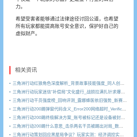
力。
希望受害者能够通过法律途径讨回公道，也希望
所有玩家都能提高账号安全意识，保护好自己的
虚拟财产。
相关资讯
三角洲行动红狼角色深度解析_背景故事技能强度_同人创作文化
三角洲行动玩家迷信“补偿局”文化盛行_战损拉满扎针求爆率_三角洲成“电子老中医”重灾区
三角洲行动干员强度榜_回响评测_露娜蜂医依旧强势_新赛季上分推荐
三角洲行动200踢弹窗代码含义_Error200网络超时_VerificationFailed验证失败
三角洲行动200踢终极解决方案_账号被标记还是设备被封_冷号三天有用吗
三角洲行动200踢什么意思_击杀两名干员被踢出对局_数据异常200伤害弹窗原因解析
三角洲行动策划回应黑屋局争议？玩家实测：经济调控实锤，普通玩家成牺牲品