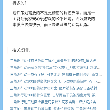
持多久？
或许策划需要的不是更精密的调控算法，而是一
个能让玩家安心玩游戏的公平环境。因为游戏的
本质应该是快乐，而不是与系统的斗智斗勇。
相关资讯
三角洲行动红狼角色深度解析_背景故事技能强度_同人创作文化
三角洲行动玩家迷信“补偿局”文化盛行_战损拉满扎针求爆率_三角洲成“电子老中医”重灾区
三角洲行动干员强度榜_回响评测_露娜蜂医依旧强势_新赛季上分推荐
三角洲行动200踢弹窗代码含义_Error200网络超时_VerificationFailed验证失败
三角洲行动200踢终极解决方案_账号被标记还是设备被封_冷号三天有用吗
三角洲行动200踢什么意思_击杀两名干员被踢出对局_数据异常200伤害弹窗原因解析
三角洲行动策划回应黑屋局争议？玩家实测：经济调控实锤，普通玩家成牺牲品
赢了怕进黑屋输了怕被举报_氪金怕被杀熟_三角洲行动玩家正在被逼退坑