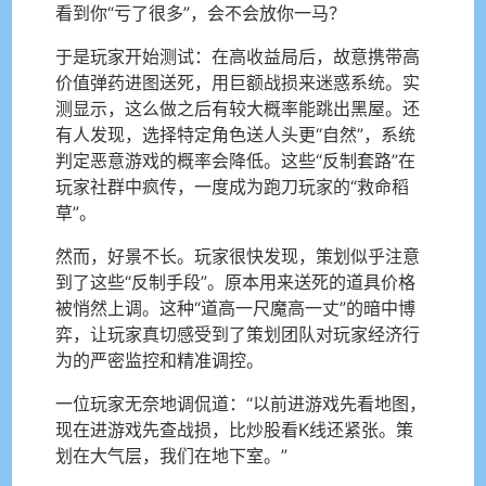
看到你“亏了很多”，会不会放你一马？
于是玩家开始测试：在高收益局后，故意携带高
价值弹药进图送死，用巨额战损来迷惑系统。实
测显示，这么做之后有较大概率能跳出黑屋。还
有人发现，选择特定角色送人头更“自然”，系统
判定恶意游戏的概率会降低。这些“反制套路”在
玩家社群中疯传，一度成为跑刀玩家的“救命稻
草”。
然而，好景不长。玩家很快发现，策划似乎注意
到了这些“反制手段”。原本用来送死的道具价格
被悄然上调。这种“道高一尺魔高一丈”的暗中博
弈，让玩家真切感受到了策划团队对玩家经济行
为的严密监控和精准调控。
一位玩家无奈地调侃道：“以前进游戏先看地图，
现在进游戏先查战损，比炒股看K线还紧张。策
划在大气层，我们在地下室。”