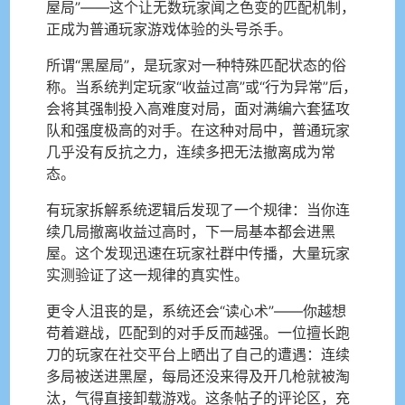
屋局”——这个让无数玩家闻之色变的匹配机制，
正成为普通玩家游戏体验的头号杀手。
所谓“黑屋局”，是玩家对一种特殊匹配状态的俗
称。当系统判定玩家“收益过高”或“行为异常”后，
会将其强制投入高难度对局，面对满编六套猛攻
队和强度极高的对手。在这种对局中，普通玩家
几乎没有反抗之力，连续多把无法撤离成为常
态。
有玩家拆解系统逻辑后发现了一个规律：当你连
续几局撤离收益过高时，下一局基本都会进黑
屋。这个发现迅速在玩家社群中传播，大量玩家
实测验证了这一规律的真实性。
更令人沮丧的是，系统还会“读心术”——你越想
苟着避战，匹配到的对手反而越强。一位擅长跑
刀的玩家在社交平台上晒出了自己的遭遇：连续
多局被送进黑屋，每局还没来得及开几枪就被淘
汰，气得直接卸载游戏。这条帖子的评论区，充